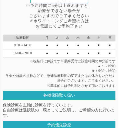
※予約時間に5分以上遅れますと、
治療ができない場合が
ございますのでご了承ください
※ホワイトニングご希望の方は
お電話にてご予約下さい
診療時間
月
火
水
木
金
土
日
9:30～14:30
●
●
●
●
●
★
★
16:00～20:00
●
▲
●
▲
●
★
★
※祝祭日は休診です※最終受付は診療時間の30分前です
▲：～19:00
★：9:30～16:30
学会や施設の点検などで、急遽診療時間の変更またはお休みをいただく
場合がございます。ご了承ください。
※基本的には予約制とさせて頂いております
各種保険取り扱い
保険診療を主軸に診療を行っています。
自由診療は選択肢の一環としてご説明し、ご希望の方に行いま
す。
予約優先診療