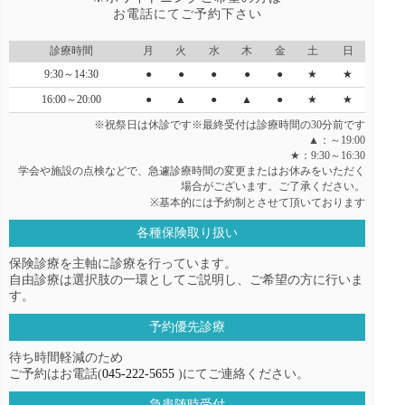
お電話にてご予約下さい
診療時間
月
火
水
木
金
土
日
9:30～14:30
●
●
●
●
●
★
★
16:00～20:00
●
▲
●
▲
●
★
★
※祝祭日は休診です※最終受付は診療時間の30分前です
▲：～19:00
★：9:30～16:30
学会や施設の点検などで、急遽診療時間の変更またはお休みをいただく
場合がございます。ご了承ください。
※基本的には予約制とさせて頂いております
各種保険取り扱い
保険診療を主軸に診療を行っています。
自由診療は選択肢の一環としてご説明し、ご希望の方に行いま
す。
予約優先診療
待ち時間軽減のため
ご予約はお電話(
045-222-5655
)にてご連絡ください。
急患随時受付